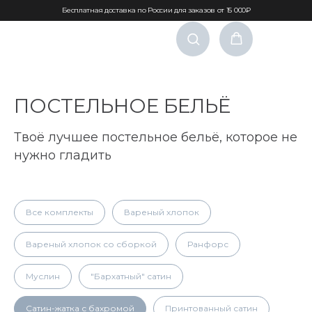
Бесплатная доставка по России для заказов от 15 000₽
ПОСТЕЛЬНОЕ БЕЛЬЁ
Твоё лучшее постельное бельё, которое не
нужно гладить
Все комплекты
Вареный хлопок
Вареный хлопок со сборкой
Ранфорс
Муслин
"Бархатный" сатин
Сатин-жатка с бахромой
Принтованный сатин