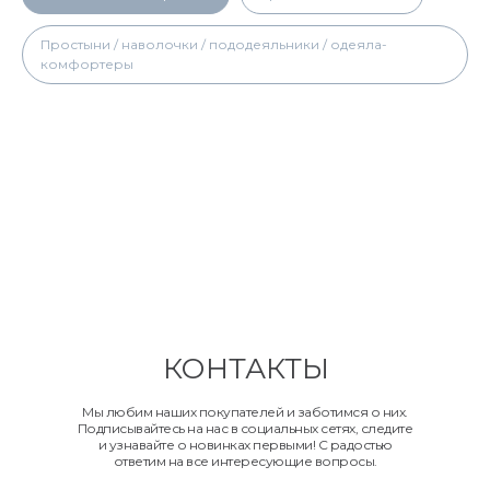
Простыни / наволочки / пододеяльники / одеяла-
комфортеры
КОНТАКТЫ
Мы любим наших покупателей и заботимся о них.
Подписывайтесь на нас в социальных сетях, следите
и узнавайте о новинках первыми! С радостью
ответим на все интересующие вопросы.