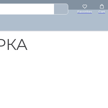
₽
Favorites
Cart
РКА