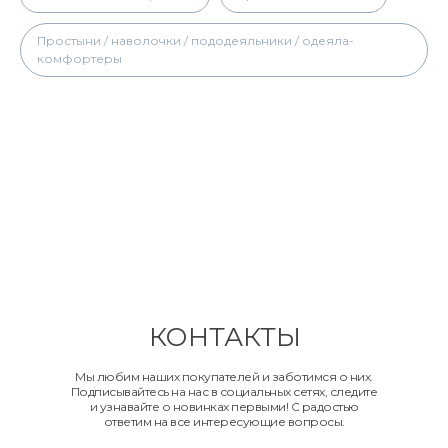
Простыни / наволочки / пододеяльники / одеяла-
комфортеры
КОНТАКТЫ
Мы любим наших покупателей и заботимся о них.
Подписывайтесь на нас в социальных сетях, следите
и узнавайте о новинках первыми! С радостью
ответим на все интересующие вопросы.