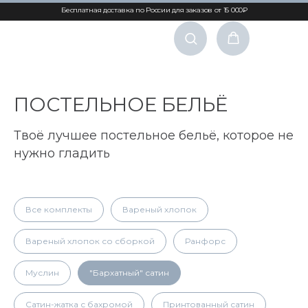
Бесплатная доставка по России для заказов от 15 000₽
ПОСТЕЛЬНОЕ БЕЛЬЁ
Твоё лучшее постельное бельё, которое не
нужно гладить
Все комплекты
Вареный хлопок
Вареный хлопок со сборкой
Ранфорс
Муслин
"Бархатный" сатин
Сатин-жатка с бахромой
Принтованный сатин