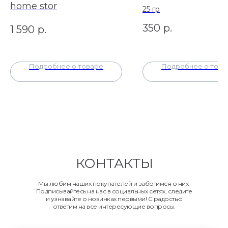
home stor
25 гр
350
р.
1 590
р.
Подробнее о товаре
Подробнее о това
КОНТАКТЫ
Мы любим наших покупателей и заботимся о них.
Подписывайтесь на нас в социальных сетях, следите
и узнавайте о новинках первыми! С радостью
ответим на все интересующие вопросы.