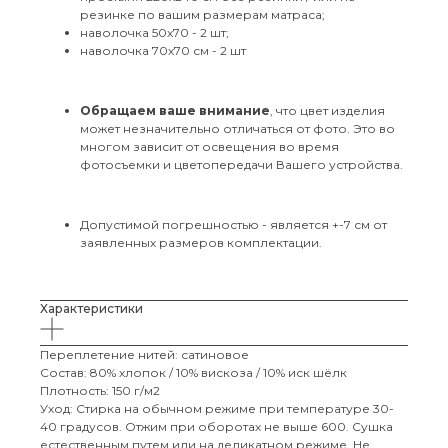
резинке по вашим размерам матраса;
наволочка 50х70 - 2 шт;
наволочка 70х70 см - 2 шт
Обращаем ваше внимание
, что цвет изделия
может незначительно отличаться от фото. Это во
многом зависит от освещения во время
фотосъемки и цветопередачи Вашего устройства.
Допустимой погрешностью - является +-7 см от
заявленных размеров комплектации.
Характеристики
Переплетение нитей: сатиновое
Состав: 80% хлопок / 10% вискоза / 10% иск шёлк
Плотность: 150 г/м2
Уход: Стирка на обычном режиме при температуре 30-
40 градусов. Отжим при оборотах не выше 600. Сушка
естественным путем или на деликатном режиме. Не