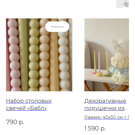
Новинка
Набор столовых
Декоративные
свечей «Бабл»
подушечки из
вареного хлопка
Размер: 40х30 см + 5 
790
р.
"Сердечко"
1 590
р.