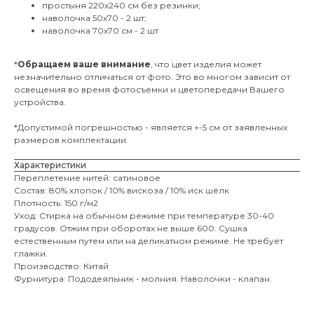
простыня 220х240 см без резинки;
наволочка 50х70 - 2 шт;
наволочка 70х70 см - 2 шт
*
Обращаем ваше внимание
, что цвет изделия может
незначительно отличаться от фото. Это во многом зависит от
освещения во время фотосъемки и цветопередачи Вашего
устройства.
*Допустимой погрешностью - является +-5 см от заявленных
размеров комплектации.
Характеристики
Переплетение нитей: сатиновое
Состав: 80% хлопок / 10% вискоза / 10% иск шёлк
Плотность: 150 г/м2
Уход: Стирка на обычном режиме при температуре 30-40
градусов. Отжим при оборотах не выше 600. Сушка
естественным путем или на деликатном режиме. Не требует
глажки.
Производство: Китай
Фурнитура: Пододеяльник - молния. Наволочки - клапан.