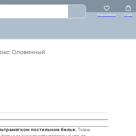
₽
Favorites
Cart
юкс: Оловянный
льтрамягком постельном белье.
Ткань
тактильным ощущениям похожа на что-то