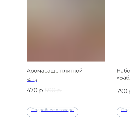
Аромасаше плиткой
Набо
«Баб
50 гр
470
р.
590
р.
790
Подробнее о товаре
Под