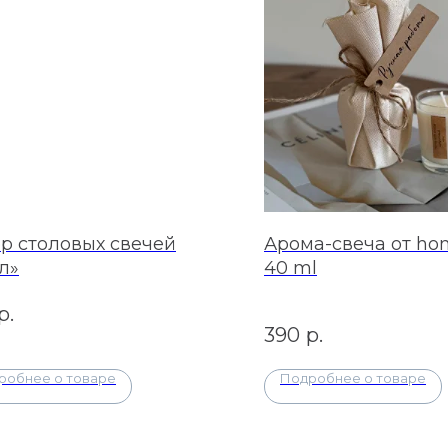
р столовых свечей
Арома-свеча от hom
л»
40 ml
р.
390
р.
робнее о товаре
Подробнее о товаре