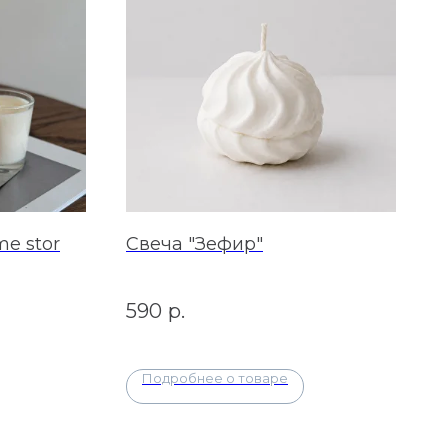
e stor
Свеча "Зефир"
590
р.
Подробнее о товаре