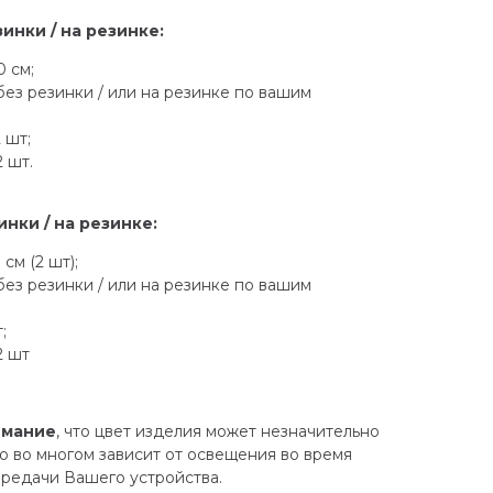
инки / на резинке:
 см;
без резинки / или на резинке по вашим
 шт;
2 шт.
нки / на резинке:
см (2 шт);
без резинки / или на резинке по вашим
;
2 шт
имание
, что цвет изделия может незначительно
то во многом зависит от освещения во время
редачи Вашего устройства.