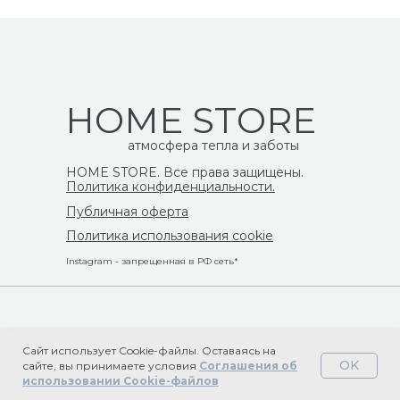
HOME STORE
атмосфера тепла и заботы
HOME STORE. Все права защищены.
Политика конфиденциальности.
Публичная оферта
Политика использования cookie
Instagram - запрещенная в РФ сеть*
Сайт использует Cookie-файлы. Оставаясь на
OK
сайте, вы принимаете условия
Соглашения об
Tilda
Made on
использовании Cookie-файлов