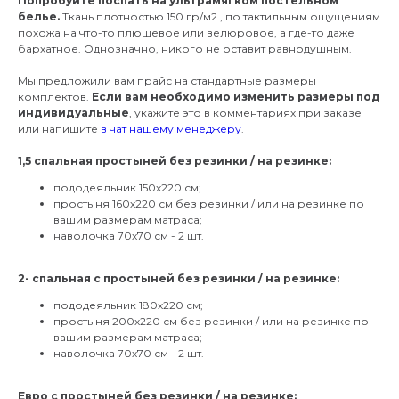
Попробуйте поспать на ультрамягком постельном
белье.
Ткань плотностью 150 гр/м2 , по тактильным ощущениям
похожа на что-то плюшевое или велюровое, а где-то даже
бархатное. Однозначно, никого не оставит равнодушным.
Мы предложили вам прайс на стандартные размеры
комплектов.
Если вам необходимо изменить размеры под
индивидуальные
, укажите это в комментариях при заказе
или напишите
в чат нашему менеджеру
.
1,5 спальная простыней без резинки / на резинке:
пододеяльник 150х220 см;
простыня 160х220 см без резинки / или на резинке по
вашим размерам матраса;
наволочка 70х70 см - 2 шт.
2- спальная с простыней без резинки / на резинке:
пододеяльник 180х220 см;
простыня 200х220 см без резинки / или на резинке по
вашим размерам матраса;
наволочка 70х70 см - 2 шт.
⠀
Евро с простыней без резинки / на резинке: