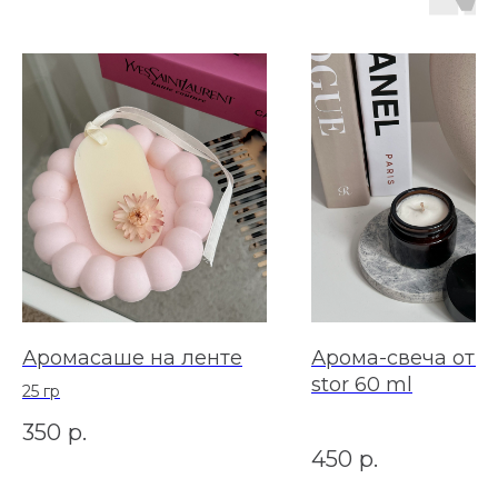
Аромасаше на ленте
Арома-свеча от 
stor 60 ml
25 гр
350
р.
450
р.