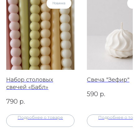
Новинка
Нов
Набор столовых
Свеча "Зефир"
свечей «Бабл»
590
р.
790
р.
Подробнее о товаре
Подробнее о това