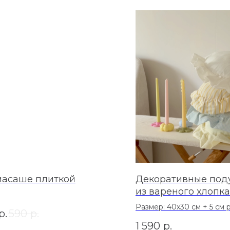
асаше плиткой
Декоративные под
из вареного хлопка
"Сердечко"
Размер: 40х30 см + 5 см
р.
590
р.
1 590
р.