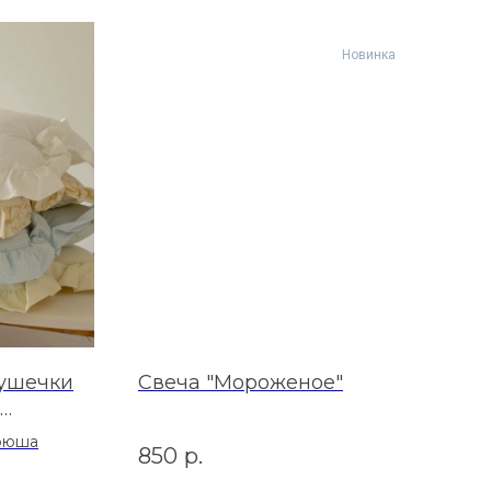
Новинка
ушечки
Свеча "Мороженое"
 рюша
850
р.