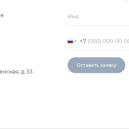
ие
+7
Оставить заявку
енская, д 33