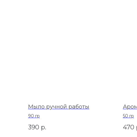
Мыло ручной работы
Аром
90 гр
50 гр
390
р.
470