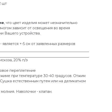
2 шт
ие
, что цвет изделия может незначительно
 многом зависит от освещения во время
и Вашего устройства.
 является +-5 см от заявленных размеров
вискоза, 20% п/э
новое переплетение
ежиме при температуре 30-40 градусов. Отжим
 Сушка естественным путем или на деликатном
.
молния. Наволочки - клапан.