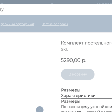
Бесплатная доставка по России для заказов от 15 000
арочный сертификат
Частые вопросы
Комплект постельног
SKU:
5290,00
р.
В корзину
Размеры
Характеристики
Размеры
По-настоящему уютный комп
ощущениям - нежный и мягк