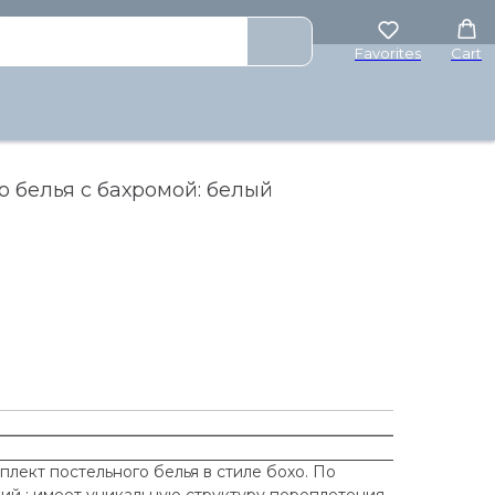
₽
Favorites
Cart
о белья с бахромой: белый
лект постельного белья в стиле бохо. По
ий ; имеет уникальную структуру переплетения