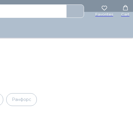
₽
Favorites
Cart
Ранфорс