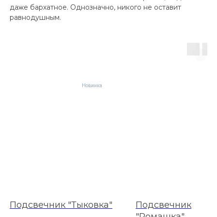
даже бархатное. Однозначно, никого не оставит
равнодушным.
Новинка
Нов
Подсвечник "Тыковка"
Подсвечник
"Ромашка"