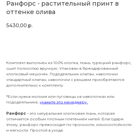
Ранфорс - растительный принт в
оттенке олива
5430,00
р.
В корзину
Комплект выполнен из 100% хлопка, ткань: турецкий ранфорс,
сшит полностью вручную. Упакован в брендированный
хлопковый мешочек. Пододеяльник клапан, наволочки
стандартный клапан, наволочки с рюшами приобретаются
дополнительно к комплекту.
*Если нужна молния или пуговицы на наволочках или
пододеяльнике,
укажите это менеджеру.
Ранфорс
– это натуральная хлопковая ткань, которая
отличается особым плотным плетением нитей. Благодаря
этому, ранфорс превосходит по прочности, износостойкости
и мягкости. Простой в уходе.