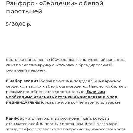
Ранфорс - «Сердечки» с белой
простыней
5430,00
р.
В корзину
Комплект выполнен из 100% хлопка, ткань: турецкий ранфорс,
сшит полностью вручную. Упакован в брендированный
хлопковый мешочек.
В набор входит:
белая простыня, пододеяльник в красное
сердечко, наволочки без рюш в сердечко. Наволочки белые с
рюшами приобретаются дополнительно.
Если вам
необходимо изменить оттенки и комплектацию под
индивидуальные
, укажите это в комментариях при заказе.
Ранфорс
– это натуральная хлопковая ткань, которая
отличается особым плотным плетением нитей. Благодаря
этому, ранфорс превосходит по прочности, износостойкости