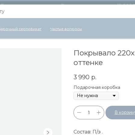
Бесплатная доставка по России для заказов от 15 000
арочный сертификат
Частые вопросы
Покрывало 220х
оттенке
3 990
р.
Подарочная коробка
В корзин
Состав: П/э .