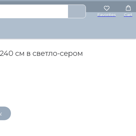
₽
Favorites
Cart
240 см в светло-сером
у