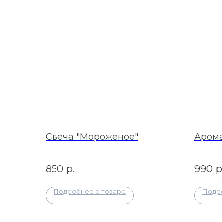
Свеча "Мороженое"
Арома
850
р.
990
р
Подробнее о товаре
Подр