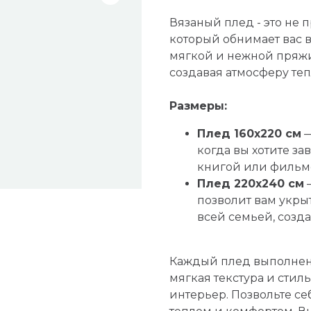
Вязаный плед - это не п
который обнимает вас 
мягкой и нежной пряжи
создавая атмосферу теп
Размеры:
Плед 160x220 см
—
когда вы хотите з
книгой или фильм
Плед 220x240 см
—
позволит вам укры
всей семьей, созд
Каждый плед выполнен 
мягкая текстура и стил
интерьер. Позвольте с