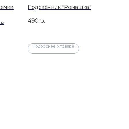
шечки
Подсвечник "Ромашка"
490
р.
ша
Подробнее о товаре