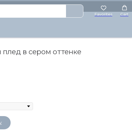
₽
Favorites
Cart
 плед в сером оттенке
у