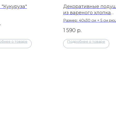
 "Кукуруза"
Декоративные поду
из вареного хлопка
"Сердечко"
Размер: 40х30 см + 5 см рю
.
1 590
р.
обнее о товаре
Подробнее о товаре