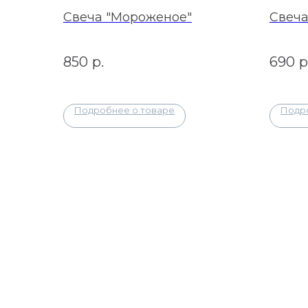
Свеча "Мороженое"
Свеча
850
р.
690
р
Подробнее о товаре
Подр