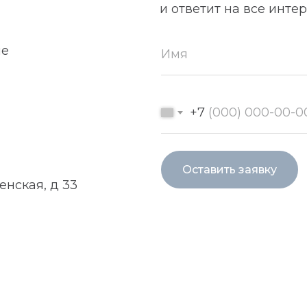
и ответит на все инт
ие
+7
Оставить заявку
енская, д 33