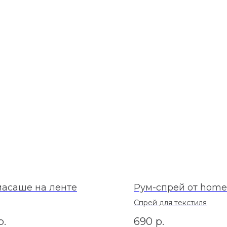
асаше на ленте
Рум-спрей от home 
Спрей для текстиля
р.
690
р.