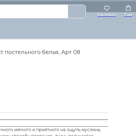
₽
Favorites
Cart
 постельного белья, Арт 08
чного мягкого и приятного на ощупь муслина,
акому способу плетения , ткань получается