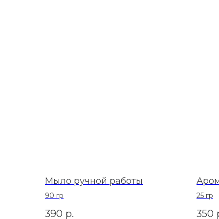
Мыло ручной работы
Аром
90 гр
25 гр
390
р.
350