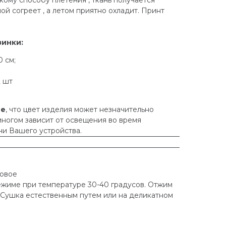
ой согреет , а летом приятно охладит. Принт
зинки:
 см;
2 шт
ие
, что цвет изделия может незначительно
 многом зависит от освещения во время
и Вашего устройства.
новое
ежиме при температуре 30-40 градусов. Отжим
 Сушка естественным путем или на деликатном
.