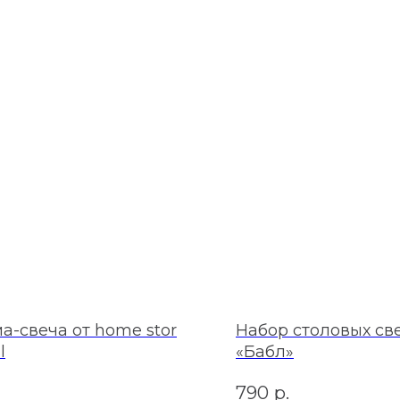
а-свеча от home stor
Набор столовых св
l
«Бабл»
790
р.