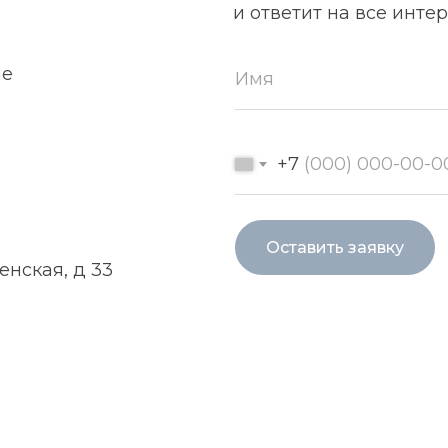
и ответит на все инт
ие
+7
Оставить заявку
енская, д 33