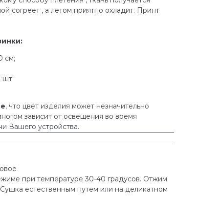
ой согреет , а летом приятно охладит. Принт
зинки:
 см;
2 шт
ие
, что цвет изделия может незначительно
 многом зависит от освещения во время
и Вашего устройства.
новое
ежиме при температуре 30-40 градусов. Отжим
 Сушка естественным путем или на деликатном
.