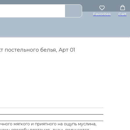
₽
Favorites
Cart
 постельного белья, Арт 01
чного мягкого и приятного на ощупь муслина,
акому способу плетения , ткань получается