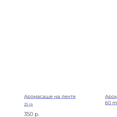
Аромасаше на ленте
Аром
60 m
25 гр
350
р.