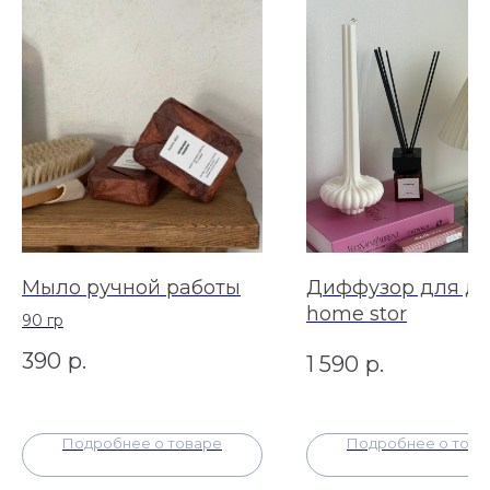
Мыло ручной работы
Диффузор для до
home stor
90 гр
390
р.
1 590
р.
Подробнее о товаре
Подробнее о това