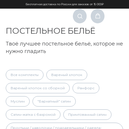
Бесплатная доставка по России для заказов от 15 000₽
ПОСТЕЛЬНОЕ БЕЛЬЁ
Твоё лучшее постельное бельё, которое не
нужно гладить
Все комплекты
Вареный хлопок
Вареный хлопок со сборкой
Ранфорс
Муслин
"Бархатный" сатин
Сатин-жатка с бахромой
Принтованный сатин
Простыни / наволочки / пододеяльники / одеяла-