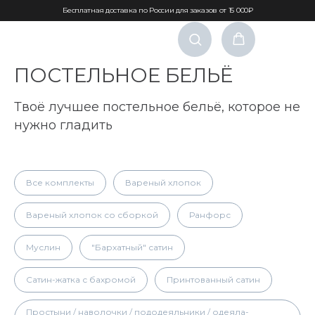
Бесплатная доставка по России для заказов от 15 000₽
ПОСТЕЛЬНОЕ БЕЛЬЁ
Твоё лучшее постельное бельё, которое не
нужно гладить
Все комплекты
Вареный хлопок
Вареный хлопок со сборкой
Ранфорс
Муслин
"Бархатный" сатин
Сатин-жатка с бахромой
Принтованный сатин
Простыни / наволочки / пододеяльники / одеяла-