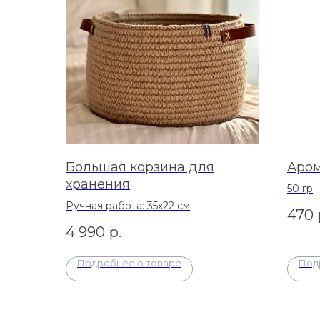
Большая корзина для
Аром
хранения
50 гр
Ручная работа: 35х22 см
470
4 990
р.
Подробнее о товаре
Под