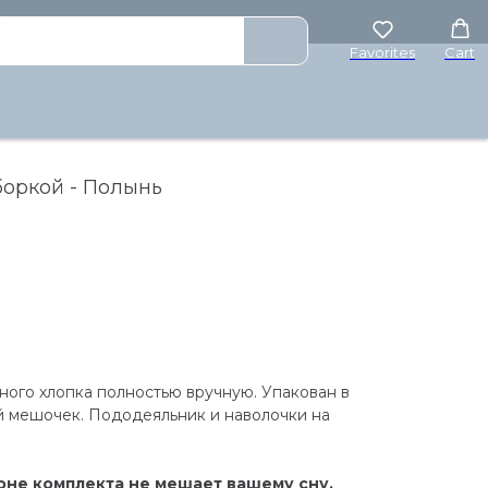
₽
Favorites
Cart
боркой - Полынь
ного хлопка полностью вручную. Упакован в
 мешочек. Пододеяльник и наволочки на
оне комплекта не мешает вашему сну.