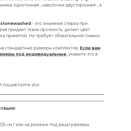
ьника однотонная , наволочки двусторонние , а
 stonewashed
- это энзимная стирка при
рая придает ткани прочность, делает цвет
гка примятой. Не требует обязательной глажки.
на стандартные размеры комплектов.
Если вам
азмеры под индивидуальные
, укажите это в
й пошив home stor
ктация:
225 см / или на резинке под ваши размеры