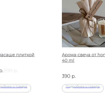
асаше плиткой
Арома-свеча от hom
40 ml
р.
590
р.
390
р.
робнее о товаре
Подробнее о товаре