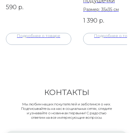
подушечки
590
р.
Размер: 35х35 см
1 390
р.
Подробнее о товаре
Подробнее о това
КОНТАКТЫ
Мы любим наших покупателей и заботимся о них.
Подписывайтесь на нас в социальных сетях, следите
и узнавайте о новинках первыми! С радостью
ответим на все интересующие вопросы.